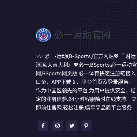
✅✅必一·运动(B-Sports)官方网站💖『 财运
滚滚,大吉大利』💖必一,BSports,必一运动官
网,BSports网页版,必一体育快速注册链接入
口🎯、APP下载📱、平台首页及登录服务。
作为中国区领先的平台,为用户提供安全、稳
定的注册体验,24小时客服随时在线支持。立
即前往官网,轻松注册,畅享高品质平台服务