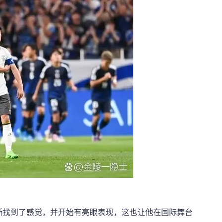
渐找到了感觉，并开始有亮眼表现，这也让他在国际舞台