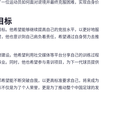
了一位运动员如何面对逆境并最终克服困难，实现自身价
目标
目标。他希望能够继续提高自己的竞技水平，以更好地服
时，他也意识到自己肩负着责任，希望通过自身努力去推
牌建设。他希望利用社交媒体等平台分享自己的训练过程
事业。同时，他也希望参与青训项目，为下一代球员提供
都希望能不断突破自我，以更高标准要求自己，将来成为
标不仅是为了个人荣誉，更是为了推动整个中国足球的发