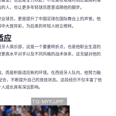
迷喜爱。他总是全力以赴，不论是在艰难时刻还是顺利情
边的人，也让更多年轻球员愿意追随他的脚步。
职业球员，更是提升了中国足球在国际舞台上的声誉。他
赛中大放异彩，为后来的年轻人树立榜样。
适应
班牙人俱乐部，这是一个重要转折点，也是他职业生涯的
对更高水平对手以及不同风格的战术体系，这无疑对他的
缩，而是积极适应新的环境。在西班牙人队内，他努力融
配合，不断提升自己的竞技状态。这段经历不仅丰富了他
个人成长具有深远影响。