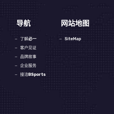
导航
网站地图
了解
必一
SiteMap
客户见证
品牌故事
企业服务
接洽
BSports