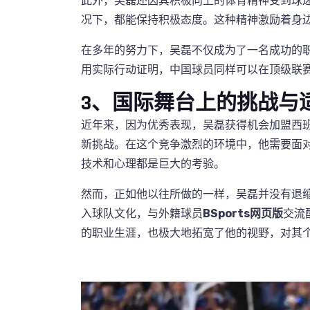
此外，吴磊还因其积极向上的体育精神受到球
况下，都能保持积极态度。这种精神激励着身
在多年的努力下，吴磊不仅成为了一名成功的
用实际行动证明，中国球员同样可以在顶级联
3、国际舞台上的挑战与
近年来，因为优秀表现，吴磊获得机会加盟西
新挑战。在这个竞争激烈的环境中，他需要面
技术和心理都是巨大的考验。
然而，正如他以往所做的一样，吴磊并没有退
入球队文化，与外籍球员
BSports网页版
交流
的职业生涯，也极大地拓宽了他的视野，对其