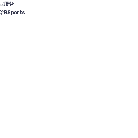
业服务
洽
BSports