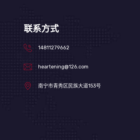
联系方式
14811279662
heartening@126.com
南宁市青秀区民族大道153号