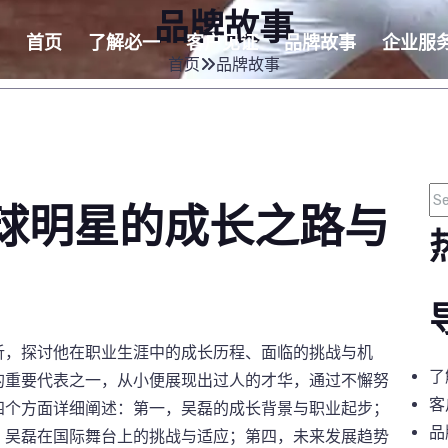
品牌故事
首页
了解
必一
客户见证
品牌故事
企业服
首页
品牌故事
球明星的成长之路与
析，探讨他在职业生涯中的成长历程、面临的挑战与机
了
的重要代表之一，从小便展现出过人的才华，通过不懈努
客
四个方面详细阐述：第一，吴磊的成长背景与职业起步；
品
，吴磊在国际舞台上的挑战与适应；第四，未来发展趋势