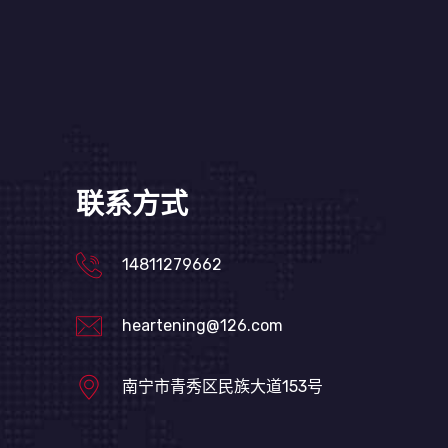
联系方式
14811279662
heartening@126.com
南宁市青秀区民族大道153号