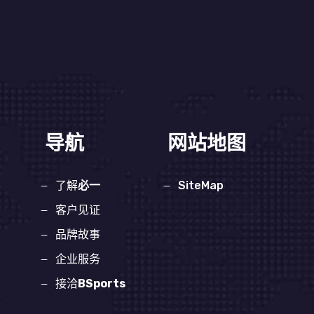
导航
网站地图
了解
必一
SiteMap
客户见证
品牌故事
企业服务
接洽
BSports