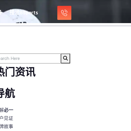
务
接洽
BSports
热门资讯
导航
解
必一
户见证
牌故事