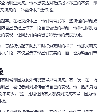
得全场哄堂大笑。他本想表达对教练战术布置的不满，却
尬又搞笑的一幕被媒体广泛传播。
的趣事。在社交媒体上，他们常常发布一些搞怪的视频或
国际巨星曾经上传了一段自己做饭的视频，他手忙脚乱地
爱的表现，让网友们纷纷留言称赞他的亲民形象。
惫，竟然模仿起了队友平时打游戏时的样子，他那呆萌又
的小片段，不仅展示了球星们真实的一面，也为粉丝们带
段
但有时候却因为意外情况变得异常搞笑。有一次，在一场
的明星，被记者问到如何看待自己的表现。他一脸严肃地
必不可少。”这一比喻让所有人都感到哭笑不得，因为他
典梗。