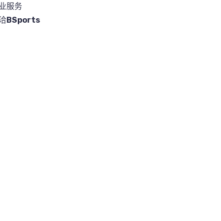
业服务
洽
BSports